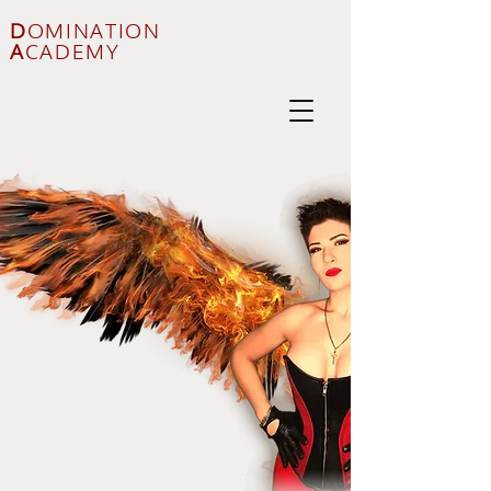
D
OMINATION
A
CADEMY