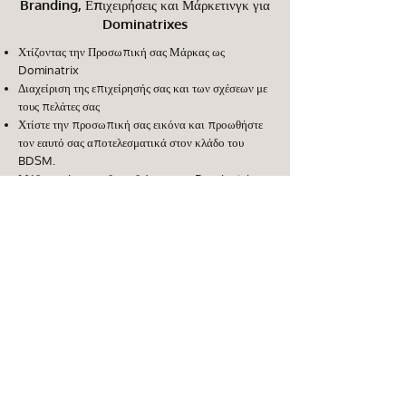
Branding, Επιχειρήσεις και Μάρκετινγκ για
Dominatrixes
Χτίζοντας την Προσωπική σας Μάρκας ως
Dominatrix
Διαχείριση της επιχείρησής σας και των σχέσεων με
τους πελάτες σας
Χτίστε την προσωπική σας εικόνα και προωθήστε
τον εαυτό σας αποτελεσματικά στον κλάδο του
BDSM.
Μάθετε πώς να καθιερωθείτε ως μια Dominatrix
υψηλού επιπέδου με πιστούς πελάτες.
εμπορία
διαφημίζω