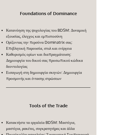
Foundations of Dominance
Κατανόηση της ψυχολογίας του BDSM: Δυναμική
εξουσίας, έλεγχος και εμπιστοσύνη
Ορίζοντας την περσόνα Dominatrix σας:
Επιβλητική παρουσία, στυλ και ενέργεια
Καθορισμός ορίων και διαπραγμάτευση:
Δημιουργία του δικού σας προσωπικού κώδικα
δεοντολογίας
Εισαγωγή στη δημιουργία σκηνών: Δημιουργία
προσμονής και έντασης στρώσεων
Tools of the Trade
Κατακτήστε τα εργαλεία BDSM: Μαστίγια,
μαστίγια, ρακέτες, συγκρατητήρες και άλλα
Πρωτόκολλα ασφαλείας: Συναινετική Συμπεριφορά